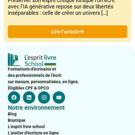
Préserver son esprit critique lorsque l’on écrit
avec l’IA générative repose sur deux libertés
inséparables : celle de créer un univers […]
Lire l'article
Formations d’écrivains et
des professionnels de l’écrit
sur mesure, personnalisées, en ligne.
Éligibles CPF & OPCO
F
L
I
Y
a
i
n
o
c
n
s
u
Notre environnement
e
k
t
t
b
e
a
u
Blog
o
d
g
b
Boutique
o
i
r
e
L'esprit livre school
k
n
a
L'atelier d'écriture en ligne
m