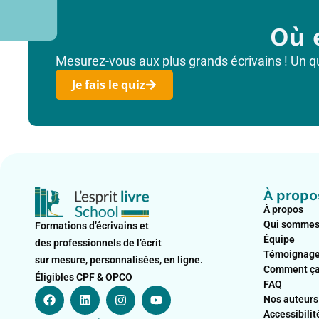
Où 
Mesurez-vous aux plus grands écrivains ! Un quiz
Je fais le quiz
À propo
À propos
Qui sommes
Formations d’écrivains et
Équipe
des professionnels de l’écrit
Témoignag
sur mesure, personnalisées, en ligne.
Comment ça
Éligibles CPF & OPCO
FAQ
F
L
I
Y
Nos auteurs
a
i
n
o
c
n
s
u
Accessibilit