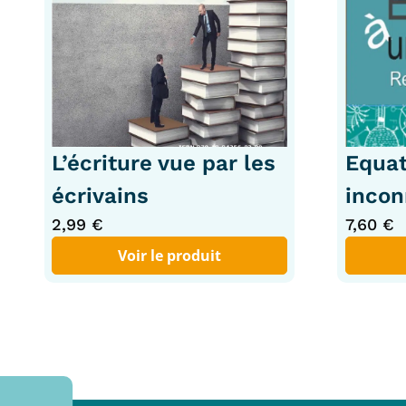
L’écriture vue par les
Equat
écrivains
inco
2,99
€
7,60
€
Voir le produit