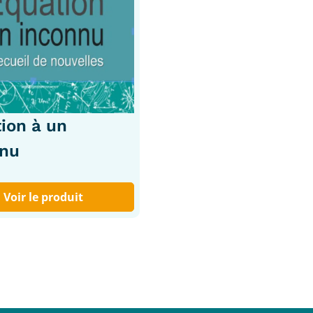
ion à un
nnu
Voir le produit