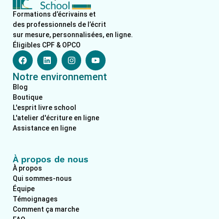
Formations d’écrivains et
des professionnels de l’écrit
sur mesure, personnalisées, en ligne.
Éligibles CPF & OPCO
F
L
I
Y
a
i
n
o
c
n
s
u
Notre environnement
e
k
t
t
b
e
a
u
Blog
o
d
g
b
Boutique
o
i
r
e
L'esprit livre school
k
n
a
L'atelier d'écriture en ligne
m
Assistance en ligne
À propos de nous
À propos
Qui sommes-nous
Équipe
Témoignages
Comment ça marche