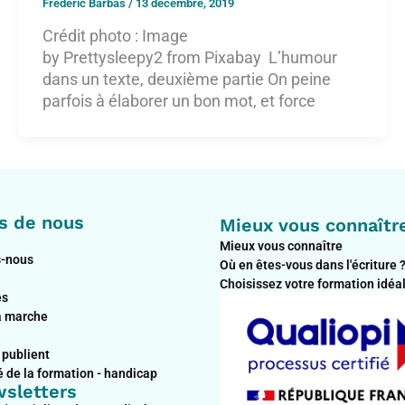
Frédéric Barbas
/
13 décembre, 2019
Crédit photo : Image
by Prettysleepy2 from Pixabay L’humour
dans un texte, deuxième partie On peine
parfois à élaborer un bon mot, et force
s de nous
Mieux vous connaîtr
Mieux vous connaître
-nous
Où en êtes-vous dans l'écriture 
Choisissez votre formation idéa
es
 marche
 publient
é de la formation - handicap
sletters