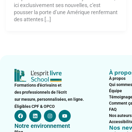
ici exclusivement ses nouvelles, c’est
pousser la porte d’une Amérique renfermant
des attentes […]
À propo
À propos
Qui sommes
Formations d’écrivains et
Équipe
des professionnels de l’écrit
Témoignag
sur mesure, personnalisées, en ligne.
Comment ça
Éligibles CPF & OPCO
FAQ
F
L
I
Y
Nos auteurs
a
i
n
o
c
n
s
u
Accessibilit
Notre environnement
e
k
t
t
Nos new
b
e
a
u
Blog