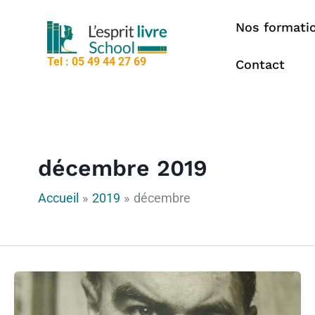
contenu
Aller
principal
Nos formati
au
contenu
Tel : 05 49 44 27 69
Contact
décembre 2019
Accueil
2019
décembre