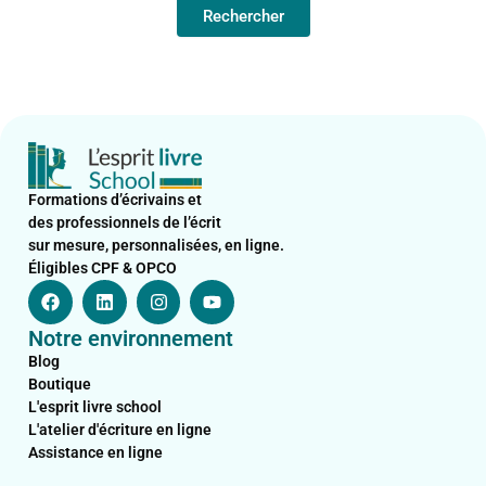
Formations d’écrivains et
des professionnels de l’écrit
sur mesure, personnalisées, en ligne.
Éligibles CPF & OPCO
F
L
I
Y
a
i
n
o
c
n
s
u
Notre environnement
e
k
t
t
b
e
a
u
Blog
o
d
g
b
Boutique
o
i
r
e
L'esprit livre school
k
n
a
L'atelier d'écriture en ligne
m
Assistance en ligne