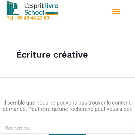
contenu
Rechercher :
Aller
principal
au
Tel : 05 49 44 27 69
contenu
Nos formation
Sessions de formation
Qui sommes nous
Écriture créative
Il semble que nous ne pouvons pas trouver le contenu
demandé. Peut-être qu’une recherche peut vous aider.