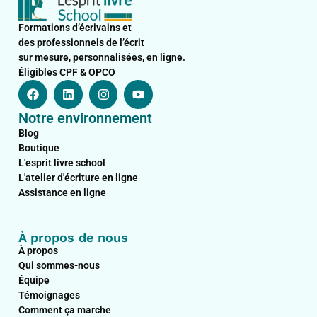
Formations d’écrivains et
des professionnels de l’écrit
sur mesure, personnalisées, en ligne.
Éligibles CPF & OPCO
F
L
I
Y
a
i
n
o
c
n
s
u
Notre environnement
e
k
t
t
b
e
a
u
Blog
o
d
g
b
Boutique
o
i
r
e
L'esprit livre school
k
n
a
L'atelier d'écriture en ligne
m
Assistance en ligne
À propos de nous
À propos
Qui sommes-nous
Équipe
Témoignages
Comment ça marche