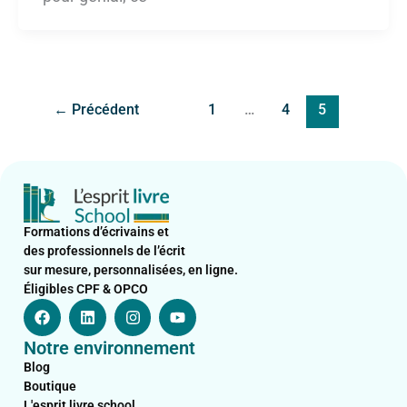
←
Précédent
1
…
4
5
Formations d’écrivains et
des professionnels de l’écrit
sur mesure, personnalisées, en ligne.
Éligibles CPF & OPCO
F
L
I
Y
a
i
n
o
c
n
s
u
Notre environnement
e
k
t
t
b
e
a
u
Blog
o
d
g
b
Boutique
o
i
r
e
L'esprit livre school