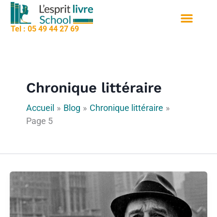
contenu
Aller
principal
au
Tel : 05 49 44 27 69
contenu
Nos formation
Sessions de formation
Qui sommes nous
Chronique littéraire
Accueil
Blog
Chronique littéraire
Page 5