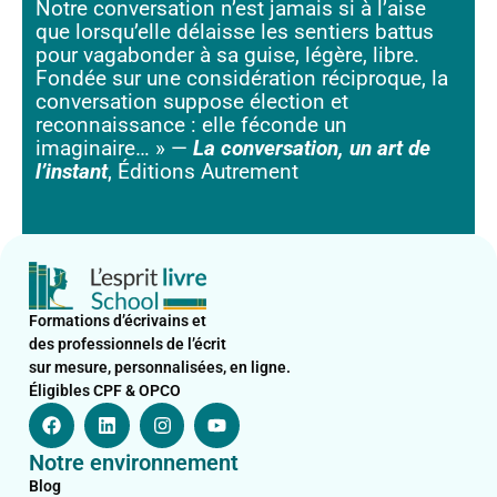
Notre conversation n’est jamais si à l’aise
que lorsqu’elle délaisse les sentiers battus
pour vagabonder à sa guise, légère, libre.
Fondée sur une considération réciproque, la
conversation suppose élection et
reconnaissance : elle féconde un
imaginaire… » —
La conversation, un art de
l’instant
, Éditions Autrement
Formations d’écrivains et
des professionnels de l’écrit
sur mesure, personnalisées, en ligne.
Éligibles CPF & OPCO
F
L
I
Y
a
i
n
o
c
n
s
u
Notre environnement
e
k
t
t
b
e
a
u
Blog