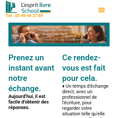
contenu
Aller
principal
au
Tel : 05 49 44 27 69
contenu
Nos formation
Sessions de formation
Qui sommes nous
Prenez un
Ce rendez-
instant avant
vous est fait
notre
pour cela.
♦ Un temps d’échange
échange.
direct, avec un
Aujourd’hui, il est
professionnel de
facile d’obtenir des
l’écriture, pour
réponses.
regarder votre
situation telle qu’elle