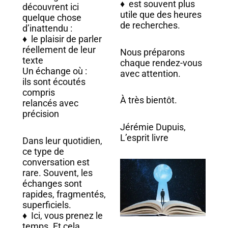
♦ est souvent plus
découvrent ici
utile que des heures
quelque chose
de recherches.
d’inattendu :
♦ le plaisir de parler
réellement de leur
Nous préparons
texte
chaque rendez-vous
Un échange où :
avec attention.
ils sont écoutés
compris
À très bientôt.
relancés avec
précision
Jérémie Dupuis,
L’esprit livre
Dans leur quotidien,
ce type de
conversation est
rare. Souvent, les
échanges sont
rapides, fragmentés,
superficiels.
♦ Ici, vous prenez le
temps. Et cela