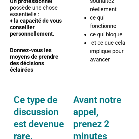
souhaitez
Un professionnel
possède une chose
réellement
essentielle :
ce qui
♦ la capacité de vous
fonctionne
conseiller
personnellement.
ce qui bloque
et ce que cela
Donnez-vous les
implique pour
moyens de prendre
avancer
des décisions
éclairées
Ce type de
Avant notre
discussion
appel,
est devenue
prenez 2
rare.
minutes