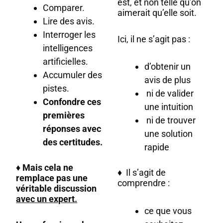
est, et non telle qu’on
Comparer.
aimerait qu’elle soit.
Lire des avis.
Interroger les
Ici, il ne s’agit pas :
intelligences
artificielles.
d’obtenir un
Accumuler des
avis de plus
pistes.
ni de valider
Confondre ces
une intuition
premières
ni de trouver
réponses avec
une solution
des certitudes.
rapide
♦ Mais cela ne
♦ Il s’agit de
remplace pas une
comprendre :
véritable discussion
avec un expert.
ce que vous