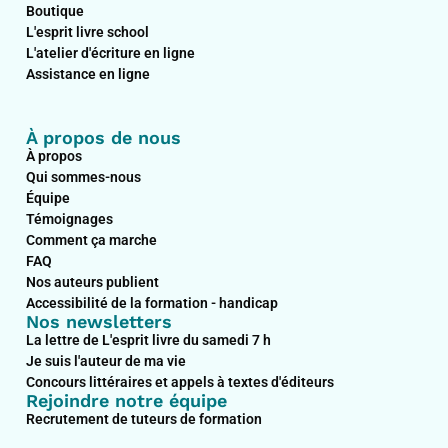
o
d
g
b
Boutique
o
i
r
e
L'esprit livre school
k
n
a
L'atelier d'écriture en ligne
m
Assistance en ligne
À propos de nous
À propos
Qui sommes-nous
Équipe
Témoignages
Comment ça marche
FAQ
Nos auteurs publient
Accessibilité de la formation - handicap
Nos newsletters
La lettre de L'esprit livre du samedi 7 h
Je suis l'auteur de ma vie
Concours littéraires et appels à textes d'éditeurs
Rejoindre notre équipe
Recrutement de tuteurs de formation