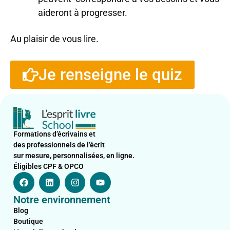
aideront à progresser.
Au plaisir de vous lire.
Je renseigne le quiz
Formations d’écrivains et
des professionnels de l’écrit
sur mesure, personnalisées, en ligne.
Éligibles CPF & OPCO
F
L
I
Y
a
i
n
o
c
n
s
u
Notre environnement
e
k
t
t
b
e
a
u
Blog
o
d
g
b
Boutique
o
i
r
e