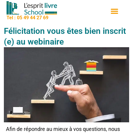
contenu
Aller
principal
au
Tel : 05 49 44 27 69
contenu
Nos formation
Sessions de formation
Qui sommes nous
Félicitation vous êtes bien inscrit
(e) au webinaire
Afin de répondre au mieux à vos questions, nous