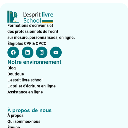
Formations d’écrivains et
des professionnels de l’écrit
sur mesure, personnalisées, en ligne.
Éligibles CPF & OPCO
F
L
I
Y
a
i
n
o
c
n
s
u
Notre environnement
e
k
t
t
b
e
a
u
Blog
o
d
g
b
Boutique
o
i
r
e
L'esprit livre school
k
n
a
L'atelier d'écriture en ligne
m
Assistance en ligne
À propos de nous
À propos
Qui sommes-nous
Équipe