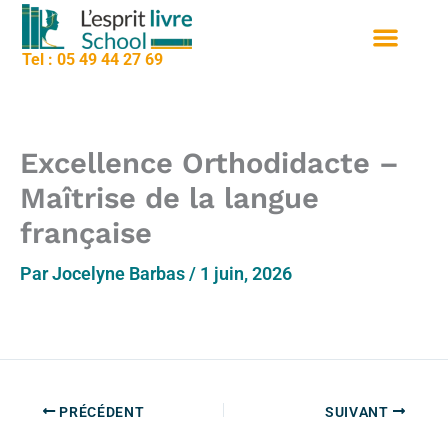
contenu
Aller
principal
au
Tel : 05 49 44 27 69
contenu
Nos formation
Sessions de formation
Qui sommes nous
Excellence Orthodidacte –
Maîtrise de la langue
française
Par
Jocelyne Barbas
/
1 juin, 2026
PRÉCÉDENT
SUIVANT