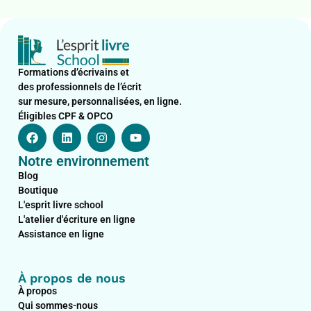
Formations d’écrivains et
des professionnels de l’écrit
sur mesure, personnalisées, en ligne.
Éligibles CPF & OPCO
F
L
I
Y
a
i
n
o
c
n
s
u
Notre environnement
e
k
t
t
b
e
a
u
Blog
o
d
g
b
Boutique
o
i
r
e
L'esprit livre school
k
n
a
L'atelier d'écriture en ligne
m
Assistance en ligne
À propos de nous
À propos
Qui sommes-nous