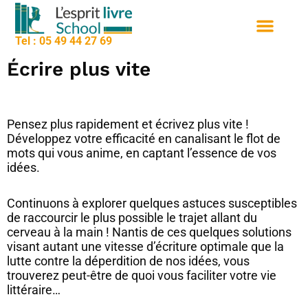
contenu
Aller
principal
au
Tel : 05 49 44 27 69
contenu
Nos formation
Sessions de formation
Qui sommes nous
Écrire plus vite
Pensez plus rapidement et écrivez plus vite !
Développez votre efficacité en canalisant le flot de
mots qui vous anime, en captant l’essence de vos
idées.
Continuons à explorer quelques astuces susceptibles
de raccourcir le plus possible le trajet allant du
cerveau à la main ! Nantis de ces quelques solutions
visant autant une vitesse d’écriture optimale que la
lutte contre la déperdition de nos idées, vous
trouverez peut-être de quoi vous faciliter votre vie
littéraire…