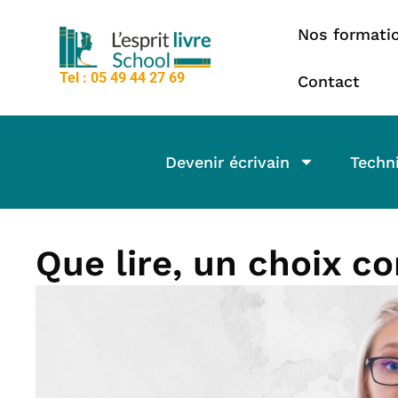
contenu
Aller
principal
Nos formati
au
contenu
Tel : 05 49 44 27 69
Contact
Devenir écrivain
Techni
Que lire, un choix c