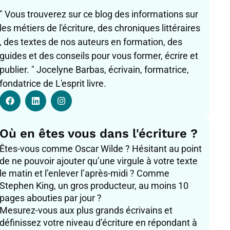
" Vous trouverez sur ce blog des informations sur
les métiers de l'écriture, des chroniques littéraires
, des textes de nos auteurs en formation, des
guides et des conseils pour vous former, écrire et
publier. " Jocelyne Barbas, écrivain, formatrice,
fondatrice de L'esprit livre.
F
L
I
a
i
n
c
n
s
e
k
t
b
e
a
Où en êtes vous dans l'écriture ?
o
d
g
o
i
r
Êtes-vous comme Oscar Wilde ? Hésitant au point
k
n
a
de ne pouvoir ajouter qu’une virgule à votre texte
m
le matin et l’enlever l’après-midi ? Comme
Stephen King, un gros producteur, au moins 10
pages abouties par jour ?
Mesurez-vous aux plus grands écrivains et
définissez votre niveau d’écriture en répondant à