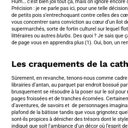
Hum… c’est bien joli tout ça, mais on ignore encore c
Précision : je ne parle pas ici, pour une telle décis
de petits pois s’entrechoquant contre celles des c
vous concentrer sans conviction au cœur d’un îlot d
supermarchés, sorte de fortin culturel sur lequel fl
littéraires ou autres
blurbs
. Des quoi ? Je sais que
de page vous en apprendra plus (1). Oui, bon, un r
Les craquements de la cat
Sûrement, en revanche, tenons-nous comme cadre id
librairies d’antan, au parquet par endroit bossué p
brusquement se résoudre à la poser sur le sol pou
pages froissées et de tranches écornées. Certaineme
d’aventures, de savoirs et de personnages imaginair
plafond de la bâtisse tandis que vous grignotez que
sont-ils propices à dénicher des trésors dont le styl
indiqué que soit l’ambiance d’un décor où l’esprit de