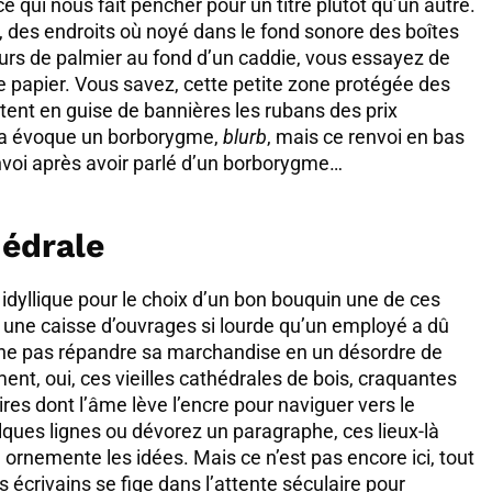
e qui nous fait pencher pour un titre plutôt qu’un autre.
ion, des endroits où noyé dans le fond sonore des boîtes
œurs de palmier au fond d’un caddie, vous essayez de
e papier. Vous savez, cette petite zone protégée des
ottent en guise de bannières les rubans des prix
 ça évoque un borborygme,
blurb
, mais ce renvoi en bas
envoi après avoir parlé d’un borborygme…
hédrale
yllique pour le choix d’un bon bouquin une de ces
ar une caisse d’ouvrages si lourde qu’un employé a dû
r ne pas répandre sa marchandise en un désordre de
nt, oui, ces vieilles cathédrales de bois, craquantes
es dont l’âme lève l’encre pour naviguer vers le
lques lignes ou dévorez un paragraphe, ces lieux-là
e ornemente les idées. Mais ce n’est pas encore ici, tout
s écrivains se fige dans l’attente séculaire pour