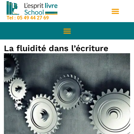
contenu
Aller
principal
au
Tel : 05 49 44 27 69
contenu
Nos formation
Sessions de formation
Qui sommes nous
La fluidité dans l’écriture