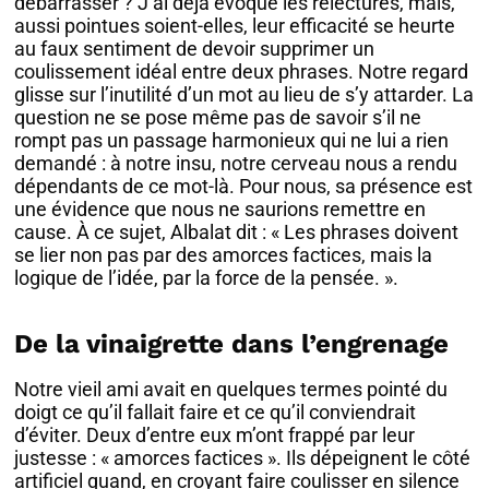
débarrasser ? J’ai déjà évoqué les relectures, mais,
aussi pointues soient-elles, leur efficacité se heurte
au faux sentiment de devoir supprimer un
coulissement idéal entre deux phrases. Notre regard
glisse sur l’inutilité d’un mot au lieu de s’y attarder. La
question ne se pose même pas de savoir s’il ne
rompt pas un passage harmonieux qui ne lui a rien
demandé : à notre insu, notre cerveau nous a rendu
dépendants de ce mot-là. Pour nous, sa présence est
une évidence que nous ne saurions remettre en
cause. À ce sujet, Albalat dit : « Les phrases doivent
se lier non pas par des amorces factices, mais la
logique de l’idée, par la force de la pensée. ».
De la vinaigrette dans l’engrenage
Notre vieil ami avait en quelques termes pointé du
doigt ce qu’il fallait faire et ce qu’il conviendrait
d’éviter. Deux d’entre eux m’ont frappé par leur
justesse : « amorces factices ». Ils dépeignent le côté
artificiel quand, en croyant faire coulisser en silence