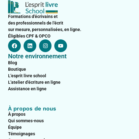
Formations d’écrivains et
des professionnels de l’écrit
sur mesure, personnalisées, en ligne.
Éligibles CPF & OPCO
F
L
I
Y
a
i
n
o
c
n
s
u
Notre environnement
e
k
t
t
b
e
a
u
Blog
o
d
g
b
Boutique
o
i
r
e
L'esprit livre school
k
n
a
L'atelier d'écriture en ligne
m
Assistance en ligne
À propos de nous
À propos
Qui sommes-nous
Équipe
Témoignages