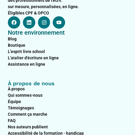
des professionnels de l’écrit
sur mesure, personnalisées, en ligne.
Éligibles CPF & OPCO
F
L
I
Y
a
i
n
o
c
n
s
u
Notre environnement
e
k
t
t
b
e
a
u
Blog
o
d
g
b
Boutique
o
i
r
e
L'esprit livre school
k
n
a
L'atelier d'écriture en ligne
m
Assistance en ligne
À propos de nous
À propos
Qui sommes-nous
Équipe
Témoignages
Comment ça marche
FAQ
Nos auteurs publient
Accessibilité de la formation - handicap