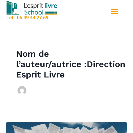
contenu
Aller
principal
au
Tel : 05 49 44 27 69
contenu
Nos formation
Sessions de formation
Qui sommes nous
Nom de
l’auteur/autrice :Direction
Esprit Livre