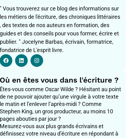
" Vous trouverez sur ce blog des informations sur
les métiers de l'écriture, des chroniques littéraires
, des textes de nos auteurs en formation, des
guides et des conseils pour vous former, écrire et
publier. " Jocelyne Barbas, écrivain, formatrice,
fondatrice de L'esprit livre.
F
L
I
a
i
n
c
n
s
e
k
t
b
e
a
Où en êtes vous dans l'écriture ?
o
d
g
o
i
r
Êtes-vous comme Oscar Wilde ? Hésitant au point
k
n
a
de ne pouvoir ajouter qu’une virgule à votre texte
m
le matin et l’enlever l’après-midi ? Comme
Stephen King, un gros producteur, au moins 10
pages abouties par jour ?
Mesurez-vous aux plus grands écrivains et
définissez votre niveau d’écriture en répondant à