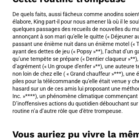
De quels faits, aussi fâcheux comme anodins soient-
élabore, King part-il pour nous amener là où il le sou
quelques passages des recueils de nouvelles du maî
annonçant à son mari qu’elle le quitte (« Déjeuner
passant une énième nuit dans un énième motel (« 
ayant des dettes de jeu (« Popsy »**), l’achat d’un g
qu’une tempête se prépare (« Dentier claqueur »**),
d’agrément (« Un groupe d’enfer »**), une auteure 
non loin de chez elle ( « Grand chauffeur »***), un
piles pour la télécommande qu’elle était venue y 
hasard sur un de ces amis lui proposant une méthode
Inc. »****), un phénomène climatique commençant à
D’inoffensives actions du quotidien débouchant sur
routine n’a d’autre rôle que d’être trompeuse.
Vous auriez pu vivre la mê