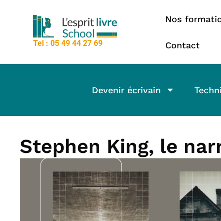
contenu
Aller
principal
Nos formati
au
contenu
Tel : 05 49 44 27 69
Contact
Devenir écrivain
Techni
Stephen King, le nar