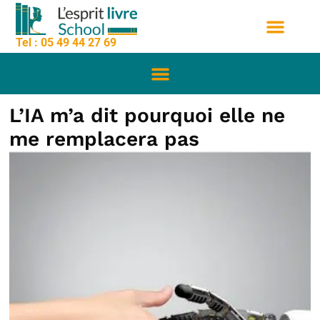
contenu
Aller
principal
au
Tel : 05 49 44 27 69
contenu
Nos formation
Sessions de formation
Qui sommes nous
L’IA m’a dit pourquoi elle ne
me remplacera pas