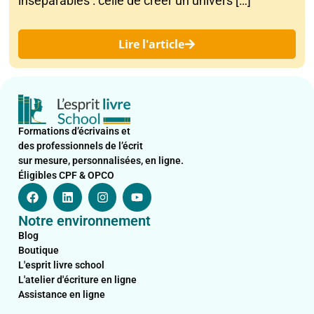
inséparables : celle de créer un univers […]
Lire l'article
Formations d’écrivains et
des professionnels de l’écrit
sur mesure, personnalisées, en ligne.
Éligibles CPF & OPCO
F
L
I
Y
a
i
n
o
c
n
s
u
Notre environnement
e
k
t
t
b
e
a
u
Blog
o
d
g
b
Boutique
o
i
r
e
L'esprit livre school
k
n
a
L'atelier d'écriture en ligne
m
Assistance en ligne