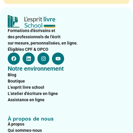
Formations d’écrivains et
des professionnels de l’écrit
sur mesure, personnalisées, en ligne.
Éligibles CPF & OPCO
F
L
I
Y
a
i
n
o
c
n
s
u
Notre environnement
e
k
t
t
b
e
a
u
Blog
o
d
g
b
Boutique
o
i
r
e
L'esprit livre school
k
n
a
L'atelier d'écriture en ligne
m
Assistance en ligne
À propos de nous
À propos
Qui sommes-nous