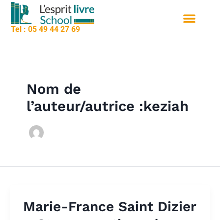
contenu
Aller
principal
au
Tel : 05 49 44 27 69
contenu
Nos formation
Sessions de formation
Qui sommes nous
Nom de
l’auteur/autrice :keziah
Marie-France Saint Dizier