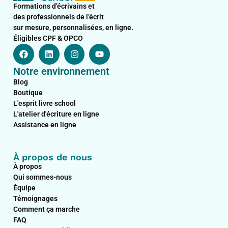
Formations d’écrivains et
des professionnels de l’écrit
sur mesure, personnalisées, en ligne.
Éligibles CPF & OPCO
F
L
I
Y
a
i
n
o
c
n
s
u
Notre environnement
e
k
t
t
b
e
a
u
Blog
o
d
g
b
Boutique
o
i
r
e
L'esprit livre school
k
n
a
L'atelier d'écriture en ligne
m
Assistance en ligne
À propos de nous
À propos
Qui sommes-nous
Équipe
Témoignages
Comment ça marche
FAQ