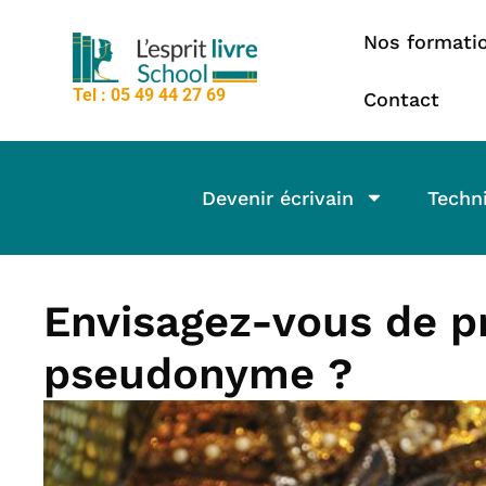
contenu
Aller
principal
Nos formati
au
contenu
Tel : 05 49 44 27 69
Contact
Devenir écrivain
Techni
Envisagez-vous de p
pseudonyme ?