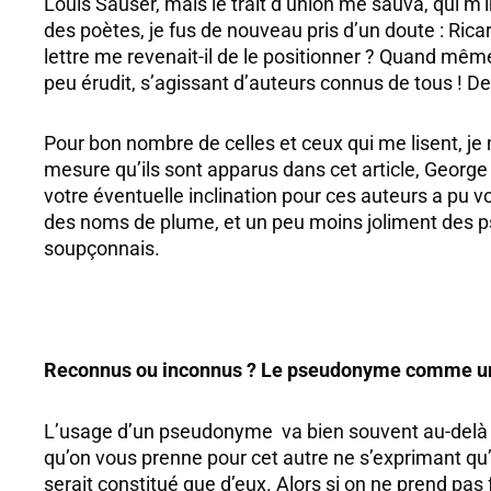
Louis Sauser, mais le trait d’union me sauva, qui m’
des poètes, je fus de nouveau pris d’un doute : Ricar
lettre me revenait-il de le positionner ? Quand même
peu érudit, s’agissant d’auteurs connus de tous ! De
Pour bon nombre de celles et ceux qui me lisent, je
mesure qu’ils sont apparus dans cet article, George
votre éventuelle inclination pour ces auteurs a pu v
des noms de plume, et un peu moins joliment des ps
soupçonnais.
Reconnus ou inconnus ? Le pseudonyme comme 
L’usage d’un pseudonyme va bien souvent au-delà d’
qu’on vous prenne pour cet autre ne s’exprimant qu’à
serait constitué que d’eux. Alors si on ne prend pa