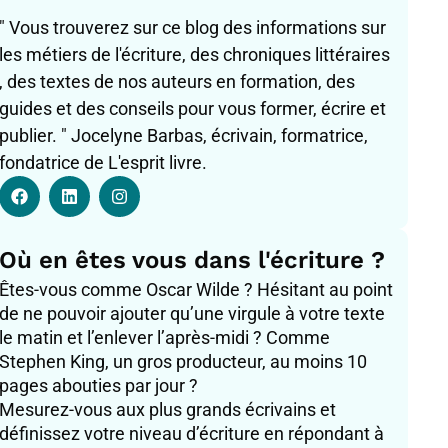
" Vous trouverez sur ce blog des informations sur
les métiers de l'écriture, des chroniques littéraires
, des textes de nos auteurs en formation, des
guides et des conseils pour vous former, écrire et
publier. " Jocelyne Barbas, écrivain, formatrice,
fondatrice de L'esprit livre.
F
L
I
a
i
n
c
n
s
e
k
t
b
e
a
Où en êtes vous dans l'écriture ?
o
d
g
o
i
r
Êtes-vous comme Oscar Wilde ? Hésitant au point
k
n
a
de ne pouvoir ajouter qu’une virgule à votre texte
m
le matin et l’enlever l’après-midi ? Comme
Stephen King, un gros producteur, au moins 10
pages abouties par jour ?
Mesurez-vous aux plus grands écrivains et
définissez votre niveau d’écriture en répondant à