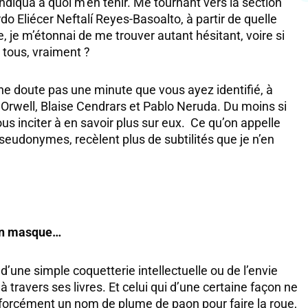
indiqua à quoi m’en tenir. Me tournant vers la section
do Eliécer Neftalí Reyes-Basoalto, à partir de quelle
, je m’étonnai de me trouver autant hésitant, voire si
 tous, vraiment ?
 ne doute pas une minute que vous ayez identifié, à
 Orwell, Blaise Cendrars et Pablo Neruda. Du moins si
ous inciter à en savoir plus sur eux. Ce qu’on appelle
eudonymes, recèlent plus de subtilités que je n’en
un masque…
une simple coquetterie intellectuelle ou de l’envie
 travers ses livres. Et celui qui d’une certaine façon ne
s forcément un nom de plume de paon pour faire la roue,