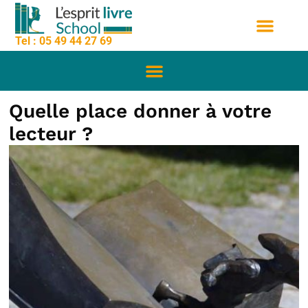
contenu
Aller
principal
au
Tel : 05 49 44 27 69
contenu
Nos formation
Sessions de formation
Qui sommes nous
Quelle place donner à votre
lecteur ?