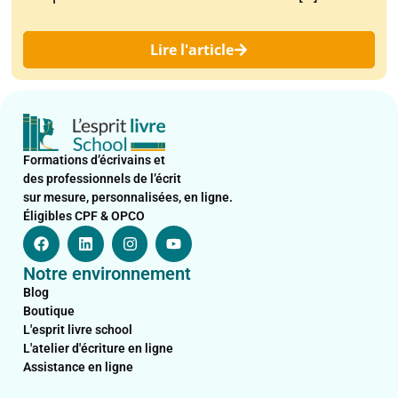
Lire l'article
Formations d’écrivains et
des professionnels de l’écrit
sur mesure, personnalisées, en ligne.
Éligibles CPF & OPCO
F
L
I
Y
a
i
n
o
c
n
s
u
Notre environnement
e
k
t
t
b
e
a
u
Blog
o
d
g
b
Boutique
o
i
r
e
L'esprit livre school
k
n
a
L'atelier d'écriture en ligne
m
Assistance en ligne