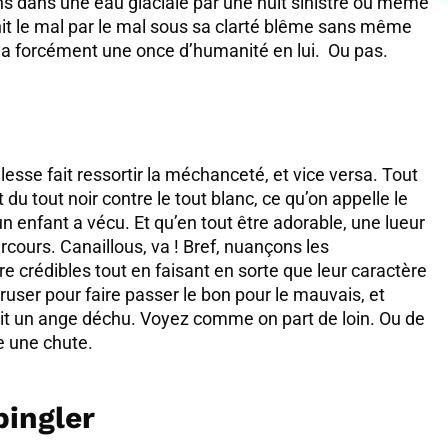
s dans une eau glaciale par une nuit sinistre où même
unit le mal par le mal sous sa clarté blême sans même
s a forcément une once d’humanité en lui. Ou pas.
lesse fait ressortir la méchanceté, et vice versa. Tout
u tout noir contre le tout blanc, ce qu’on appelle le
enfant a vécu. Et qu’en tout être adorable, une lueur
cours. Canaillous, va ! Bref, nuançons les
re crédibles tout en faisant en sorte que leur caractère
ruser pour faire passer le bon pour le mauvais, et
rait un ange déchu. Voyez comme on part de loin. Ou de
ue une chute.
pingler