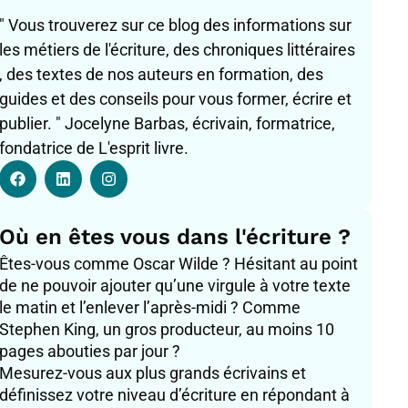
" Vous trouverez sur ce blog des informations sur
les métiers de l'écriture, des chroniques littéraires
, des textes de nos auteurs en formation, des
guides et des conseils pour vous former, écrire et
publier. " Jocelyne Barbas, écrivain, formatrice,
fondatrice de L'esprit livre.
F
L
I
a
i
n
c
n
s
e
k
t
b
e
a
Où en êtes vous dans l'écriture ?
o
d
g
o
i
r
Êtes-vous comme Oscar Wilde ? Hésitant au point
k
n
a
de ne pouvoir ajouter qu’une virgule à votre texte
m
le matin et l’enlever l’après-midi ? Comme
Stephen King, un gros producteur, au moins 10
pages abouties par jour ?
Mesurez-vous aux plus grands écrivains et
définissez votre niveau d’écriture en répondant à