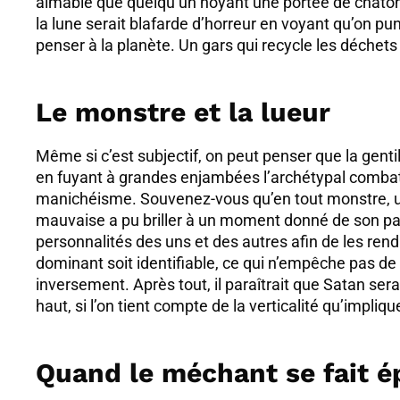
aimable que quelqu’un noyant une portée de chaton
la lune serait blafarde d’horreur en voyant qu’on p
penser à la planète. Un gars qui recycle les déchet
Le monstre et la lueur
Même si c’est subjectif, on peut penser que la gentil
en fuyant à grandes enjambées l’archétypal combat d
manichéisme. Souvenez-vous qu’en tout monstre, un 
mauvaise a pu briller à un moment donné de son par
personnalités des uns et des autres afin de les rend
dominant soit identifiable, ce qui n’empêche pas de 
inversement. Après tout, il paraîtrait que Satan se
haut, si l’on tient compte de la verticalité qu’impliq
Quand le méchant se fait é