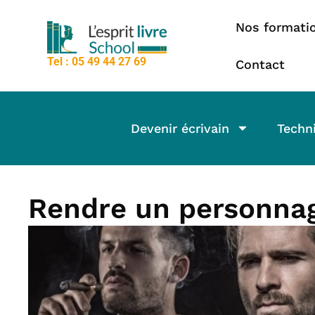
contenu
Aller
principal
Nos formati
au
contenu
Tel : 05 49 44 27 69
Contact
Devenir écrivain
Techni
Rendre un personna