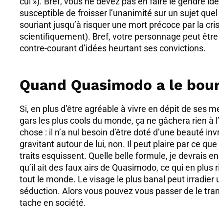
cui »). Bref, vous ne devez pas en faire le gendre id
susceptible de froisser l’unanimité sur un sujet que
souriant jusqu’à risquer une mort précoce par la cri
scientifiquement). Bref, votre personnage peut êtr
contre-courant d’idées heurtant ses convictions.
Quand Quasimodo a le bou
Si, en plus d’être agréable à vivre en dépit de ses
gars les plus cools du monde, ça ne gâchera rien à l
chose : il n’a nul besoin d’être doté d’une beauté in
gravitant autour de lui, non. Il peut plaire par ce 
traits esquissent. Quelle belle formule, je devrais e
qu’il ait des faux airs de Quasimodo, ce qui en plus r
tout le monde. Le visage le plus banal peut irradier
séduction. Alors vous pouvez vous passer de le tra
tache en société.