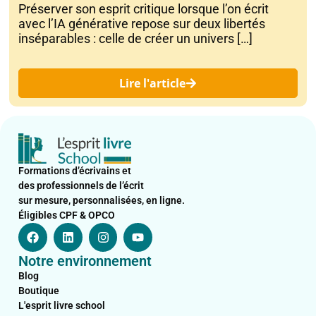
Préserver son esprit critique lorsque l’on écrit
avec l’IA générative repose sur deux libertés
inséparables : celle de créer un univers […]
Lire l'article
Formations d’écrivains et
des professionnels de l’écrit
sur mesure, personnalisées, en ligne.
Éligibles CPF & OPCO
F
L
I
Y
a
i
n
o
c
n
s
u
Notre environnement
e
k
t
t
b
e
a
u
Blog
o
d
g
b
Boutique
o
i
r
e
L'esprit livre school
k
n
a