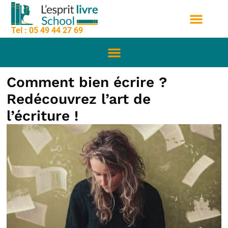
contenu
Aller
principal
au
Tel : 05 49 44 27 69
contenu
Nos formation
Sessions de formation
Qui sommes nous
Comment bien écrire ?
Redécouvrez l’art de
l’écriture !