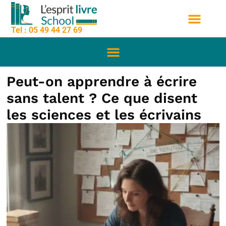
contenu
Aller
principal
au
Tel : 05 49 44 27 69
contenu
Nos formation
Sessions de formation
Qui sommes nous
Peut-on apprendre à écrire
sans talent ? Ce que disent
les sciences et les écrivains