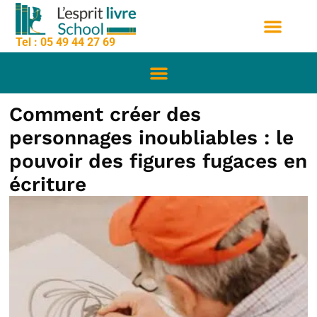
contenu
Aller
principal
au
Tel : 05 49 44 27 69
contenu
Nos formation
Sessions de formation
Qui sommes nous
Comment créer des
personnages inoubliables : le
pouvoir des figures fugaces en
écriture