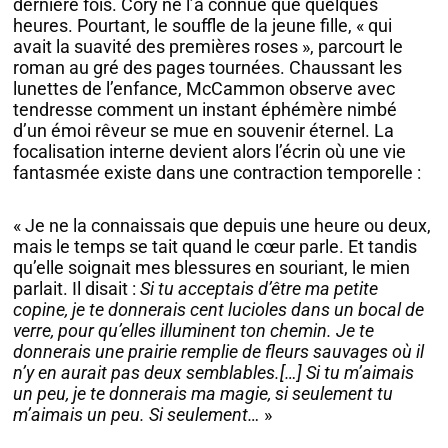
dernière fois. Cory ne l’a connue que quelques
heures. Pourtant, le souffle de la jeune fille, « qui
avait la suavité des premières roses », parcourt le
roman au gré des pages tournées. Chaussant les
lunettes de l’enfance, McCammon observe avec
tendresse comment un instant éphémère nimbé
d’un émoi rêveur se mue en souvenir éternel. La
focalisation interne devient alors l’écrin où une vie
fantasmée existe dans une contraction temporelle :
« Je ne la connaissais que depuis une heure ou deux,
mais le temps se tait quand le cœur parle. Et tandis
qu’elle soignait mes blessures en souriant, le mien
parlait. Il disait :
Si tu acceptais d’être ma petite
copine, je te donnerais cent lucioles dans un bocal de
verre, pour qu’elles illuminent ton chemin. Je te
donnerais une prairie remplie de fleurs sauvages où il
n’y en aurait pas deux semblables.[…] Si tu m’aimais
un peu, je te donnerais ma magie, si seulement tu
m’aimais un peu. Si seulement…
»