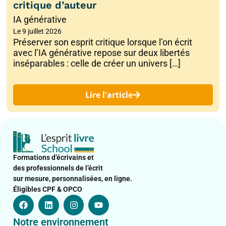
critique d’auteur
IA générative
Le
9 juillet 2026
Préserver son esprit critique lorsque l’on écrit
avec l’IA générative repose sur deux libertés
inséparables : celle de créer un univers […]
Lire l'article
Formations d’écrivains et
des professionnels de l’écrit
sur mesure, personnalisées, en ligne.
Éligibles CPF & OPCO
F
L
I
Y
a
i
n
o
c
n
s
u
Notre environnement
e
k
t
t