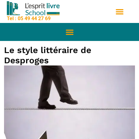
contenu
Aller
principal
au
Tel : 05 49 44 27 69
contenu
Nos formation
Sessions de formation
Qui sommes nous
Le style littéraire de
Desproges