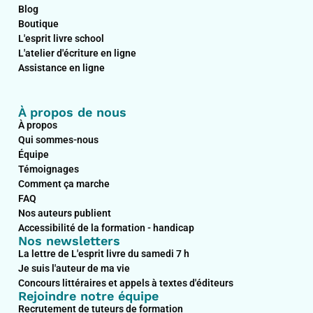
b
e
a
u
Blog
o
d
g
b
Boutique
o
i
r
e
L'esprit livre school
k
n
a
L'atelier d'écriture en ligne
m
Assistance en ligne
À propos de nous
À propos
Qui sommes-nous
Équipe
Témoignages
Comment ça marche
FAQ
Nos auteurs publient
Accessibilité de la formation - handicap
Nos newsletters
La lettre de L'esprit livre du samedi 7 h
Je suis l'auteur de ma vie
Concours littéraires et appels à textes d'éditeurs
Rejoindre notre équipe
Recrutement de tuteurs de formation