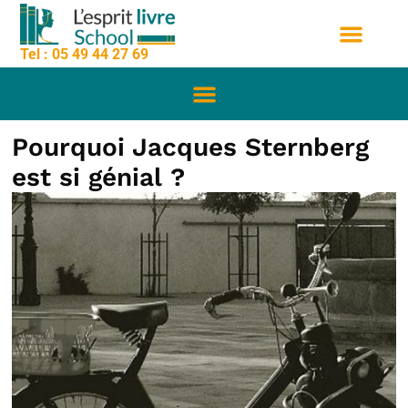
contenu
Aller
principal
au
Tel : 05 49 44 27 69
contenu
Nos formation
Sessions de formation
Qui sommes nous
Pourquoi Jacques Sternberg
est si génial ?