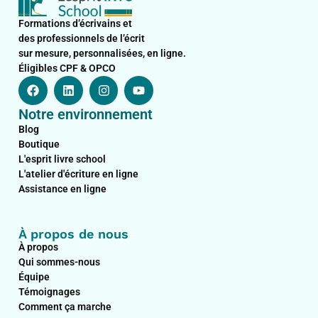
Formations d’écrivains et
des professionnels de l’écrit
sur mesure, personnalisées, en ligne.
Éligibles CPF & OPCO
F
L
I
Y
a
i
n
o
c
n
s
u
Notre environnement
e
k
t
t
b
e
a
u
Blog
o
d
g
b
Boutique
o
i
r
e
L'esprit livre school
k
n
a
L'atelier d'écriture en ligne
m
Assistance en ligne
À propos de nous
À propos
Qui sommes-nous
Équipe
Témoignages
Comment ça marche