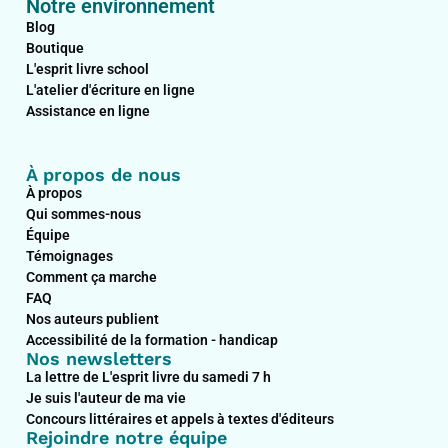
Notre environnement
e
k
t
t
b
e
a
u
Blog
o
d
g
b
Boutique
o
i
r
e
L'esprit livre school
k
n
a
L'atelier d'écriture en ligne
m
Assistance en ligne
À propos de nous
À propos
Qui sommes-nous
Équipe
Témoignages
Comment ça marche
FAQ
Nos auteurs publient
Accessibilité de la formation - handicap
Nos newsletters
La lettre de L'esprit livre du samedi 7 h
Je suis l'auteur de ma vie
Concours littéraires et appels à textes d'éditeurs
Rejoindre notre équipe