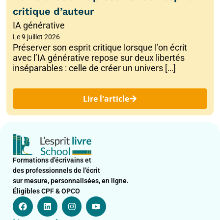
critique d’auteur
IA générative
Le
9 juillet 2026
Préserver son esprit critique lorsque l’on écrit
avec l’IA générative repose sur deux libertés
inséparables : celle de créer un univers […]
Lire l'article
Formations d’écrivains et
des professionnels de l’écrit
sur mesure, personnalisées, en ligne.
Éligibles CPF & OPCO
F
L
I
Y
a
i
n
o
c
n
s
u