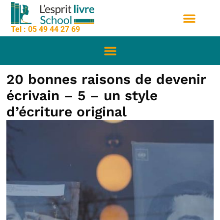
contenu
Aller
principal
au
Tel : 05 49 44 27 69
contenu
Nos formation
Sessions de formation
Qui sommes nous
20 bonnes raisons de devenir
écrivain – 5 – un style
d’écriture original