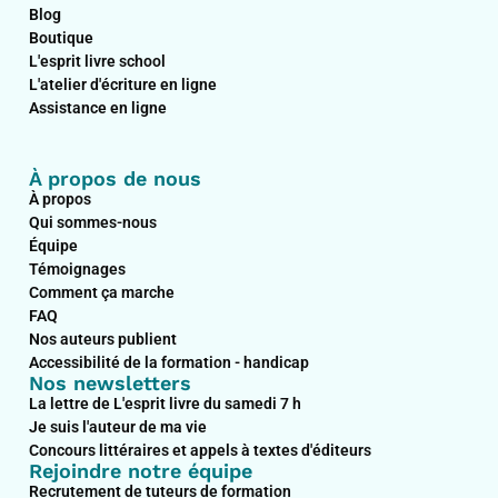
b
e
a
u
Blog
o
d
g
b
Boutique
o
i
r
e
L'esprit livre school
k
n
a
L'atelier d'écriture en ligne
m
Assistance en ligne
À propos de nous
À propos
Qui sommes-nous
Équipe
Témoignages
Comment ça marche
FAQ
Nos auteurs publient
Accessibilité de la formation - handicap
Nos newsletters
La lettre de L'esprit livre du samedi 7 h
Je suis l'auteur de ma vie
Concours littéraires et appels à textes d'éditeurs
Rejoindre notre équipe
Recrutement de tuteurs de formation