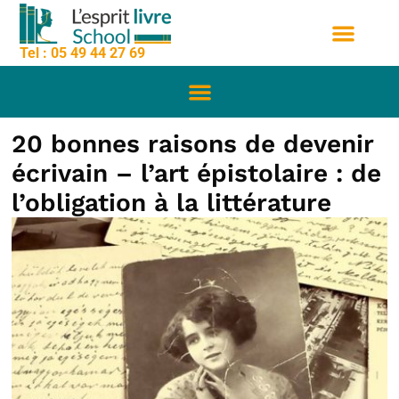
contenu
Aller
principal
au
Tel : 05 49 44 27 69
contenu
Nos formation
Sessions de formation
Qui sommes nous
20 bonnes raisons de devenir
écrivain – l’art épistolaire : de
l’obligation à la littérature