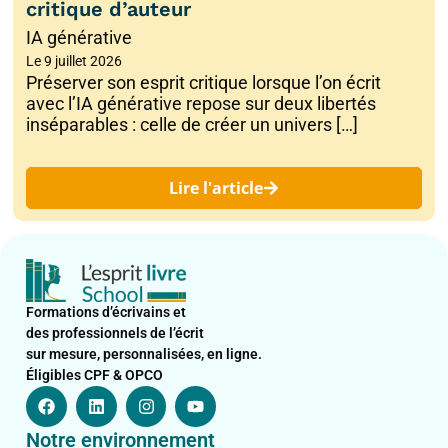
critique d’auteur
IA générative
Le
9 juillet 2026
Préserver son esprit critique lorsque l’on écrit
avec l’IA générative repose sur deux libertés
inséparables : celle de créer un univers […]
Lire l'article
Formations d’écrivains et
des professionnels de l’écrit
sur mesure, personnalisées, en ligne.
Éligibles CPF & OPCO
F
L
I
Y
a
i
n
o
c
n
s
u
Notre environnement
e
k
t
t