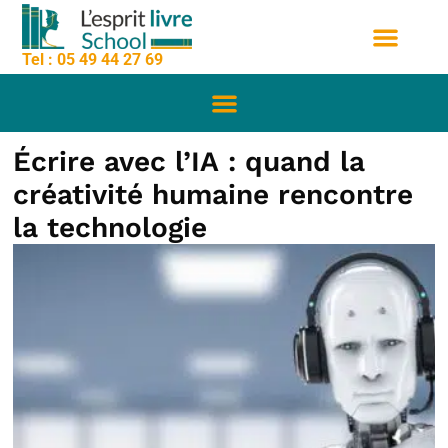
contenu
Aller
principal
au
Tel : 05 49 44 27 69
contenu
Nos formation
Sessions de formation
Qui sommes nous
Écrire avec l’IA : quand la
créativité humaine rencontre
la technologie