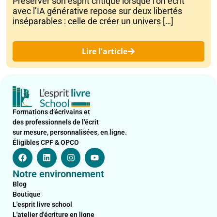
Préserver son esprit critique lorsque l’on écrit
avec l’IA générative repose sur deux libertés
inséparables : celle de créer un univers […]
Lire l'article
Formations d’écrivains et
des professionnels de l’écrit
sur mesure, personnalisées, en ligne.
Éligibles CPF & OPCO
F
L
I
Y
a
i
n
o
c
n
s
u
Notre environnement
e
k
t
t
b
e
a
u
Blog
o
d
g
b
Boutique
o
i
r
e
L'esprit livre school
k
n
a
L'atelier d'écriture en ligne
m