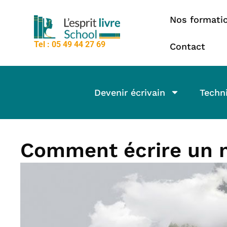
contenu
Aller
principal
Nos formati
au
contenu
Tel : 05 49 44 27 69
Contact
Devenir écrivain
Techni
Comment écrire un m