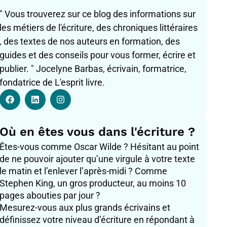
" Vous trouverez sur ce blog des informations sur
les métiers de l'écriture, des chroniques littéraires
, des textes de nos auteurs en formation, des
guides et des conseils pour vous former, écrire et
publier. " Jocelyne Barbas, écrivain, formatrice,
fondatrice de L'esprit livre.
F
L
I
a
i
n
c
n
s
e
k
t
b
e
a
Où en êtes vous dans l'écriture ?
o
d
g
o
i
r
Êtes-vous comme Oscar Wilde ? Hésitant au point
k
n
a
de ne pouvoir ajouter qu’une virgule à votre texte
m
le matin et l’enlever l’après-midi ? Comme
Stephen King, un gros producteur, au moins 10
pages abouties par jour ?
Mesurez-vous aux plus grands écrivains et
définissez votre niveau d’écriture en répondant à