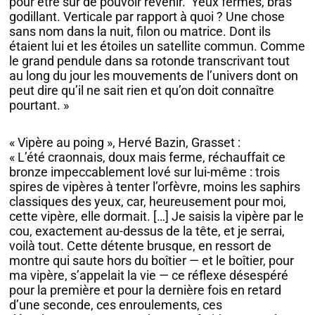
pour être sûr de pouvoir revenir. Yeux fermés, bras
godillant. Verticale par rapport à quoi ? Une chose
sans nom dans la nuit, filon ou matrice. Dont ils
étaient lui et les étoiles un satellite commun. Comme
le grand pendule dans sa rotonde transcrivant tout
au long du jour les mouvements de l’univers dont on
peut dire qu’il ne sait rien et qu’on doit connaître
pourtant. »
« Vipère au poing », Hervé Bazin, Grasset :
« L’été craonnais, doux mais ferme, réchauffait ce
bronze impeccablement lové sur lui-même : trois
spires de vipères à tenter l’orfèvre, moins les saphirs
classiques des yeux, car, heureusement pour moi,
cette vipère, elle dormait. […] Je saisis la vipère par le
cou, exactement au-dessus de la tête, et je serrai,
voilà tout. Cette détente brusque, en ressort de
montre qui saute hors du boîtier — et le boîtier, pour
ma vipère, s’appelait la vie — ce réflexe désespéré
pour la première et pour la dernière fois en retard
d’une seconde, ces enroulements, ces