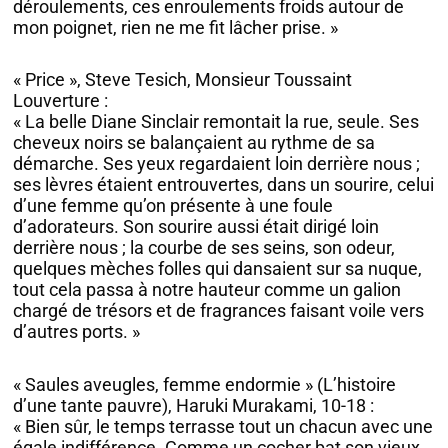
déroulements, ces enroulements froids autour de
mon poignet, rien ne me fit lâcher prise. »
« Price », Steve Tesich, Monsieur Toussaint
Louverture :
« La belle Diane Sinclair remontait la rue, seule. Ses
cheveux noirs se balançaient au rythme de sa
démarche. Ses yeux regardaient loin derrière nous ;
ses lèvres étaient entrouvertes, dans un sourire, celui
d’une femme qu’on présente à une foule
d’adorateurs. Son sourire aussi était dirigé loin
derrière nous ; la courbe de ses seins, son odeur,
quelques mèches folles qui dansaient sur sa nuque,
tout cela passa à notre hauteur comme un galion
chargé de trésors et de fragrances faisant voile vers
d’autres ports. »
« Saules aveugles, femme endormie » (L’histoire
d’une tante pauvre), Haruki Murakami, 10-18 :
« Bien sûr, le temps terrasse tout un chacun avec une
égale indifférence. Comme un cocher bat son vieux