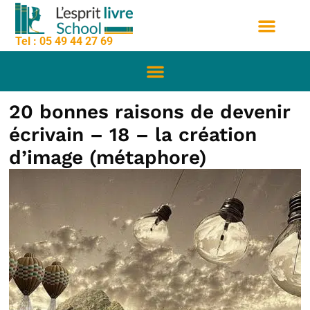
contenu
Aller
principal
au
Tel : 05 49 44 27 69
contenu
Nos formation
Sessions de formation
Qui sommes nous
20 bonnes raisons de devenir
écrivain – 18 – la création
d’image (métaphore)