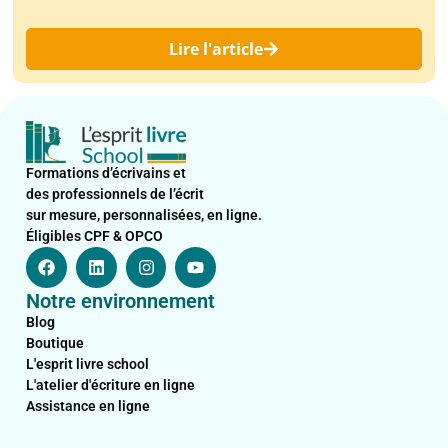
Lire l'article
Formations d’écrivains et
des professionnels de l’écrit
sur mesure, personnalisées, en ligne.
Éligibles CPF & OPCO
F
L
I
Y
a
i
n
o
c
n
s
u
Notre environnement
e
k
t
t
b
e
a
u
Blog
o
d
g
b
Boutique
o
i
r
e
L'esprit livre school
k
n
a
L'atelier d'écriture en ligne
m
Assistance en ligne